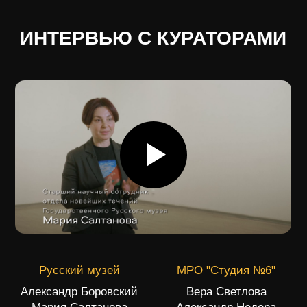
бумаге. Это сочетание двух
несочетаемых, по сути, материалов.
Масляные краски — признак искусства,
созданного на века, а бумага
претензию на великое снижает. Бумага
хрупкая, масло оставляет на ней
жирные разводы, но Александра мелкие
погрешности несмущают. Для него
самое важное — передать впечатление.
Подробнее