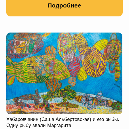
Просветительская программа выставки
включала онлайн и офлайн
мероприятия: лекции от экспертов
в области современного/
самодеятельного искусства; семинары
по созданию доступной среды в музеях;
дискуссии со специалистами; занятия
на экспозиции с разными людьми:
жителями социальных учреждений,
людьми с особыми потребностями;
встречи с художниками.