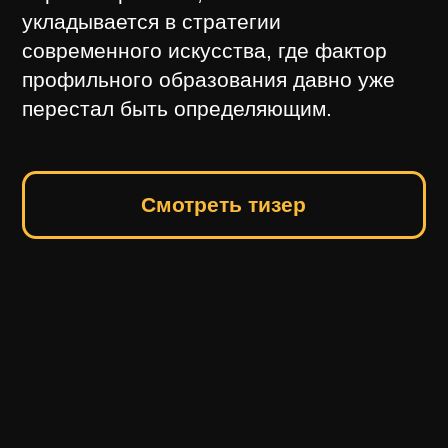
Прежде всего этих художников
отличает невовлеченность в процессы
бытования арт-сообщества, арт-
истеблишмента с его рыночными
стратегиями, актуальным дискурсом и
другими аспектами.
Выставка проходила в Русском музее с
декабря 2021 года по январь 2022 года.
Подробнее