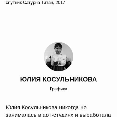
Без названия, 2020
ИЛЬГАР НАДЖАФОВ
Графика
В своих работах Ильгар обращался
к личной истории, к воспоминаниям
об Азербайджане, где он родился
и провел ранние годы. Всю жизнь
в Петербурге художник скучал по семье,
живущей в Баку, старался