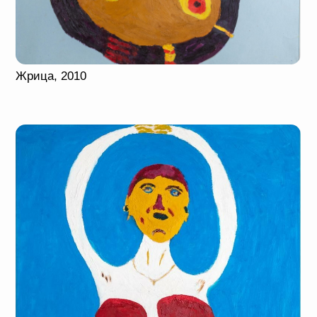
ЮЛИЯ КОСУЛЬНИКОВА
Графика
Юлия Косульникова никогда не
занималась в арт-студиях и выработала
свой узнаваемый стиль сама, хотя в это
и трудно поверить, глядя на то, как она
работает с цветом, формой и
композицией, как точно выбирает меру
условности в трактовке человеческих
фигур. Обладая фотографической
памятью, художница детально
фиксирует интересующие ее
фрагменты окружающего мира и