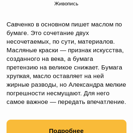
фантастикой и склонен
к сверхъестественной интерпретации
социально-политических коллизий.
Стиль художника можно определить как
фантастический реализм, не чуждый
иронии и сарказма. В его мире
торжествует коммунизм вселенского
масштаба, но не агрессивный или
угрожающий: это идеальная модель
межгалактического порядка.
Подробнее