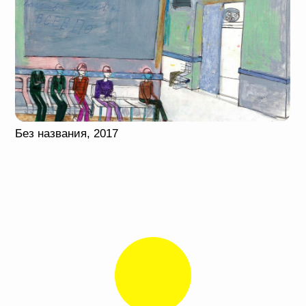
АЛЕКСЕЙ БАРОВ
Скульптура
Раскатывая и смешивая килограммы
материала по много часов в сутки,
Алексей вылепляет машины, дома и
медицинские инструменты, которые
воспринимает прежде всего как объекты
для игр: он может подолгу измерять
давление пластилиновым тонометром
или лечить ногу неким загадочным
прибором
«для починки пальцев».
Подробнее