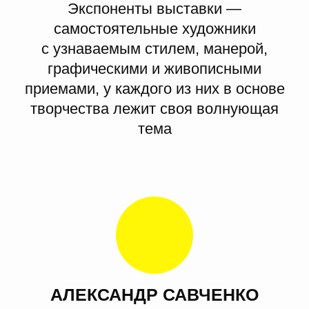
Экспоненты выставки —
самостоятельные художники
с узнаваемым стилем, манерой,
графическими и живописными
приемами, у каждого из них в основе
творчества лежит своя волнующая
Портрет Наталии, 2006
тема
СЕРГЕЙ ФЕДУЛОВ
Живопись
Федулов увлекается научной