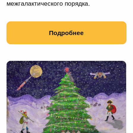
Петергофе. Он выражает свои мысли
красноречивыми жестами, часто
понятными без слов; что он слышит —
неясно. Однако это не мешает ему
рассказывать о своем видении мира
через графику, инсталляции,
фотографии, видео и скульптуры в
авторской технике.
Подробнее