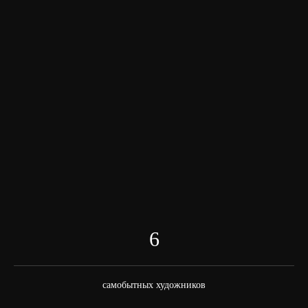
Русский музей
МРО "Студия №6"
Александр Боровский
Вера Светлова
Мария Салтанова
Александр Недера
Наталья Петухова
Один, два, все
Широта и Долгота
Евгения Токарева
Леонид Цой
Аутсайдервиль
Перспективы
Александр Смирнов
Ольга Фоминых
6
Нина Лучинкина
самобытных художников