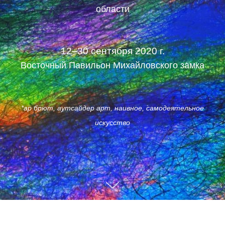
области
12–30 сентября 2020 г.
Восточный Павильон Михайловского замка
*ар брют, аутсайдер арт, наивное, самодеятельное
искусство